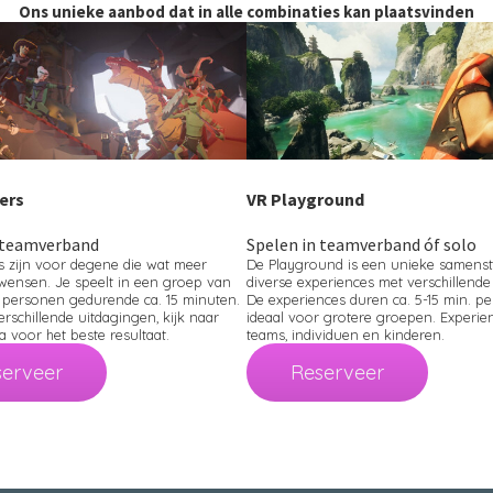
Ons unieke aanbod dat in alle combinaties kan plaatsvinden
ers
VR Playground
 teamverband
Spelen in teamverband óf solo
s zijn voor degene die wat meer
De Playground is een unieke samenst
wensen. Je speelt in een groep van
diverse experiences met verschillende
 personen gedurende ca. 15 minuten.
De experiences duren ca. 5-15 min. p
erschillende uitdagingen, kijk naar
ideaal voor grotere groepen. Experie
a voor het beste resultaat.
teams, individuen en kinderen.
erveer
Reserveer