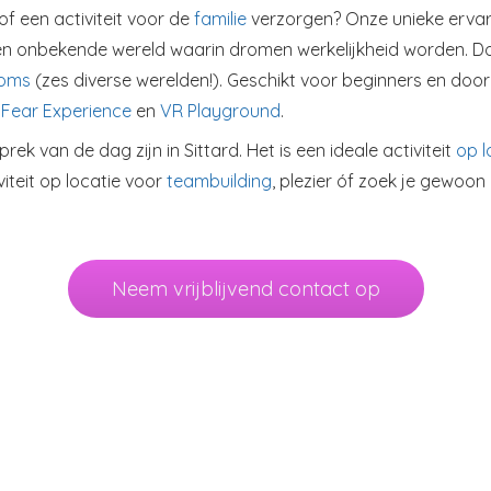
of een activiteit voor de
familie
verzorgen? Onze unieke ervar
in een onbekende wereld waarin dromen werkelijkheid worden. 
ooms
(zes diverse werelden!). Geschikt voor beginners en do
Fear Experience
en
VR Playground
.
rek van de dag zijn in Sittard. Het is een ideale activiteit
op l
iteit op locatie voor
teambuilding
, plezier óf zoek je gewoon 
Neem vrijblijvend contact op