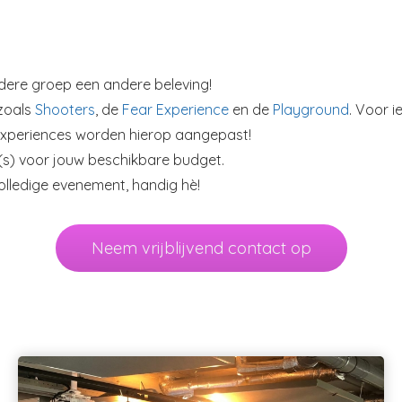
edere groep een andere beleving!
 zoals
Shooters
, de
Fear Experience
en de
Playground
. Voor 
experiences worden hierop aangepast!
e(s) voor jouw beschikbare budget.
olledige evenement, handig hè!
Neem vrijblijvend contact op