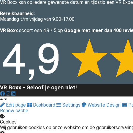
VR Boxx kan op iedere gewenste datum en tijdstip een VR Exper
Bereikbaarheid:
Maandag t/m vrijdag van 9.00-17.00
VR Boxx
scoort een 4,9 / 5 op
Google met meer dan
400
revi
VR Boxx - Geloof je ogen niet!
Edit page
Dashboard
Settings
Website Design
Pa
Renew cache
Cookies