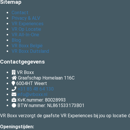
Sitemap
Contact
Privacy & ALV
VR Experiences
VR Op Locatie
VR All-In-One
Blog
VR Boxx België
VR Boxx Duitsland
Contactgegevens
VR Boxx
Graafschap Hornelaan 116C
6004HT
Weert
+31 85 48 64 130
info@vrboxx.nl
KvK nummer: 80028993
BTW nummer: NL861533173B01
VR Boxx verzorgt de gaafste VR Experiences bij jou op locatie óf
Openingstijden: