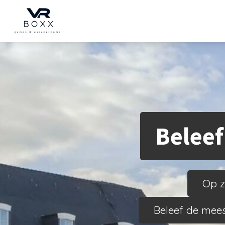
Beleef
Op z
Beleef de mees