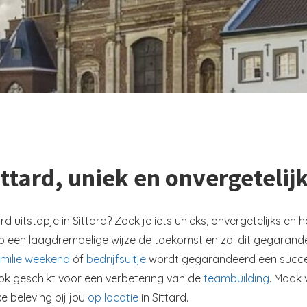
ttard, uniek en onvergetelijk
uitstapje in Sittard? Zoek je iets unieks, onvergetelijks en h
op een laagdrempelige wijze de toekomst en zal dit gegarande
milie weekend
óf
bedrijfsuitje
wordt gegarandeerd een succes 
ok geschikt voor een verbetering van de
teambuilding
. Maak 
e beleving bij jou
op locatie
in Sittard.