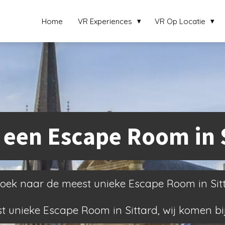
Home
VR Experiences
VR Op Locatie
 een Escape Room in 
oek naar de meest unieke Escape Room in Sit
t unieke Escape Room in Sittard, wij komen bij 