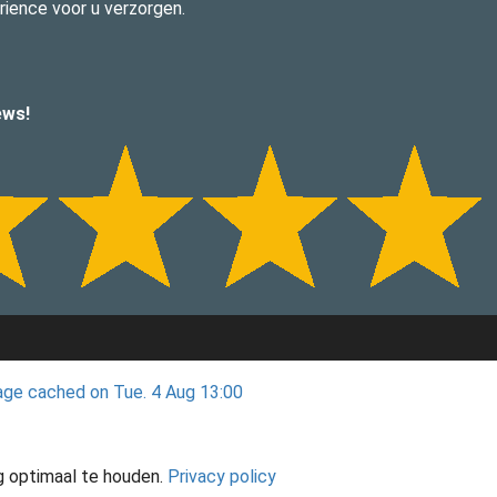
ience voor u verzorgen.
ews!
ge cached on Tue. 4 Aug 13:00