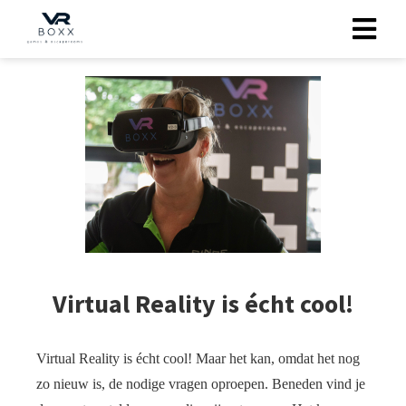
gen
 policy
neel
onele
 zijn
kelijk om
Virtual Reality is écht cool!
bsite te
ken. Ze
 gebruikt
Virtual Reality is écht cool! Maar het kan, omdat het nog
zo nieuw is, de nodige vragen oproepen. Beneden vind je
uncties en