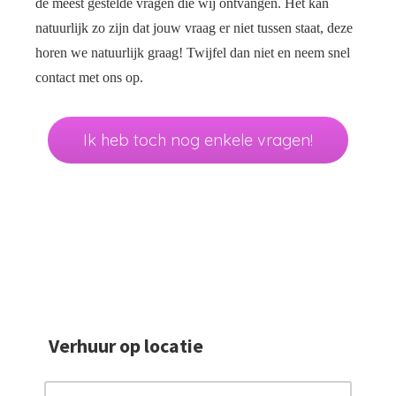
de meest gestelde vragen die wij ontvangen. Het kan
 deze
natuurlijk zo zijn dat jouw vraag er niet tussen staat, deze
s kan de
 niet
horen we natuurlijk graag! Twijfel dan niet en neem snel
oneren.
contact met ons op.
eken
ische
Ik heb toch nog enkele vragen!
s worden
kt om
em
tie te
elen over
drag van
zoeker op
site.
Verhuur op locatie
ng
ingcookies
 gebruikt