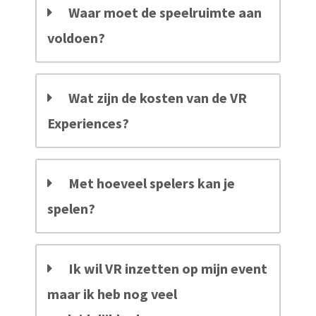
Waar moet de speelruimte aan
oekers te
 op de
voldoen?
e. Hierdoor
 website-
ren
Wat zijn de kosten van de VR
nte
enties
Experiences?
gebaseerd
 gedrag
ze
Met hoeveel spelers kan je
er.
spelen?
ren
Ik wil VR inzetten op mijn event
maar ik heb nog veel