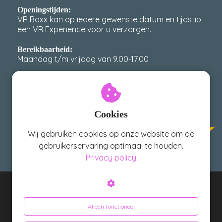
Openingstijden:
VR Boxx kan op iedere gewenste datum en tijdstip
een VR Experience voor u verzorgen.
Bereikbaarheid:
Maandag t/m vrijdag van 9.00-17.00
scoort een 4,9 / 5 op
VR Boxx
Google met meer dan
400
reviews!
Cookies
Wij gebruiken cookies op onze website om de
gebruikerservaring optimaal te houden.
Privacy policy
VR Boxx - Geloof je ogen niet!
Alleen functioneel