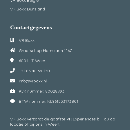
VR Boxx België
VR Boxx Duitsland
Contactgegevens
VR Boxx
Graafschap Hornelaan 116C
6004HT
Weert
+31 85 48 64 130
info@vrboxx.nl
KvK nummer: 80028993
BTW nummer: NL861533173B01
VR Boxx verzorgt de gaafste VR Experiences bij jou op
locatie óf bij ons in Weert.