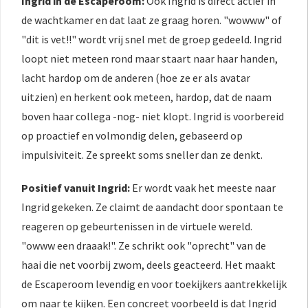
Ingrid in de Escaperoom:
Ook Ingrid is direct actief in
de wachtkamer en dat laat ze graag horen. "wowww" of
"dit is vet!!" wordt vrij snel met de groep gedeeld. Ingrid
loopt niet meteen rond maar staart naar haar handen,
lacht hardop om de anderen (hoe ze er als avatar
uitzien) en herkent ook meteen, hardop, dat de naam
boven haar collega -nog- niet klopt. Ingrid is voorbereid
op proactief en volmondig delen, gebaseerd op
impulsiviteit. Ze spreekt soms sneller dan ze denkt.
Positief vanuit Ingrid:
Er wordt vaak het meeste naar
Ingrid gekeken. Ze claimt de aandacht door spontaan te
reageren op gebeurtenissen in de virtuele wereld.
"owww een draaak!". Ze schrikt ook "oprecht" van de
haai die net voorbij zwom, deels geacteerd. Het maakt
de Escaperoom levendig en voor toekijkers aantrekkelijk
om naar te kijken. Een concreet voorbeeld is dat Ingrid