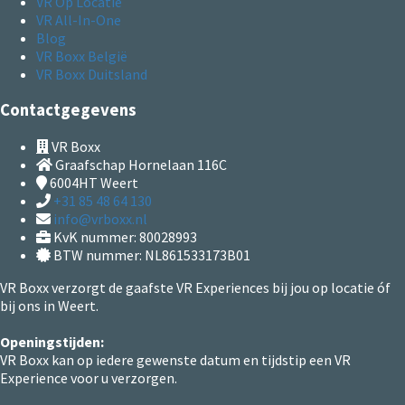
VR Op Locatie
VR All-In-One
Blog
VR Boxx België
VR Boxx Duitsland
Contactgegevens
VR Boxx
Graafschap Hornelaan 116C
6004HT
Weert
+31 85 48 64 130
info@vrboxx.nl
KvK nummer: 80028993
BTW nummer: NL861533173B01
VR Boxx verzorgt de gaafste VR Experiences bij jou op locatie óf
bij ons in Weert.
Openingstijden:
VR Boxx kan op iedere gewenste datum en tijdstip een VR
Experience voor u verzorgen.