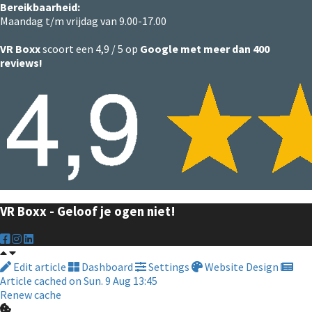
Bereikbaarheid:
Maandag t/m vrijdag van 9.00-17.00
VR Boxx
scoort een 4,9 / 5 op
Google met meer dan
400
reviews!
VR Boxx - Geloof je ogen niet!
Edit article
Dashboard
Settings
Website Design
Article cached on Sun. 9 Aug 13:45
Renew cache