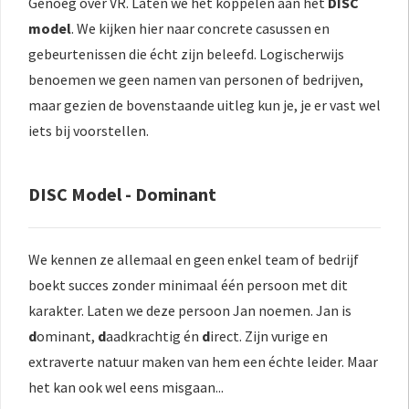
Genoeg over VR. Laten we het koppelen aan het
DISC
model
. We kijken hier naar concrete casussen en
gebeurtenissen die écht zijn beleefd. Logischerwijs
benoemen we geen namen van personen of bedrijven,
maar gezien de bovenstaande uitleg kun je, je er vast wel
iets bij voorstellen.
DISC Model - Dominant
We kennen ze allemaal en geen enkel team of bedrijf
boekt succes zonder minimaal één persoon met dit
karakter. Laten we deze persoon Jan noemen. Jan is
d
ominant,
d
aadkrachtig én
d
irect. Zijn vurige en
extraverte natuur maken van hem een échte leider. Maar
het kan ook wel eens misgaan...