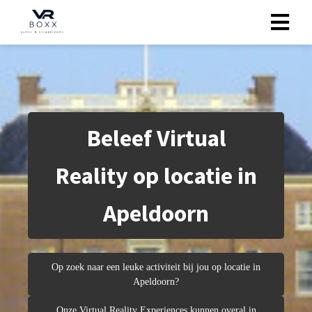
gen
 policy
Beleef Virtual
neel
Reality op locatie in
onele
 zijn
Apeldoorn
kelijk om
bsite te
ken. Ze
Op zoek naar een leuke activiteit bij jou op locatie in
 gebruikt
Apeldoorn?
uncties en
Onze Virtual Reality Experiences kunnen overal in