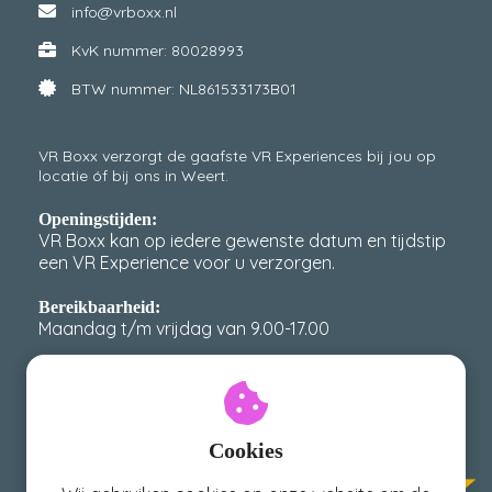
info@vrboxx.nl
KvK nummer: 80028993
BTW nummer: NL861533173B01
VR Boxx verzorgt de gaafste VR Experiences bij jou op
locatie óf bij ons in Weert.
Openingstijden:
VR Boxx kan op iedere gewenste datum en tijdstip
een VR Experience voor u verzorgen.
Bereikbaarheid:
Maandag t/m vrijdag van 9.00-17.00
scoort een 4,9 / 5 op
VR Boxx
Google met meer dan
400
reviews!
Cookies