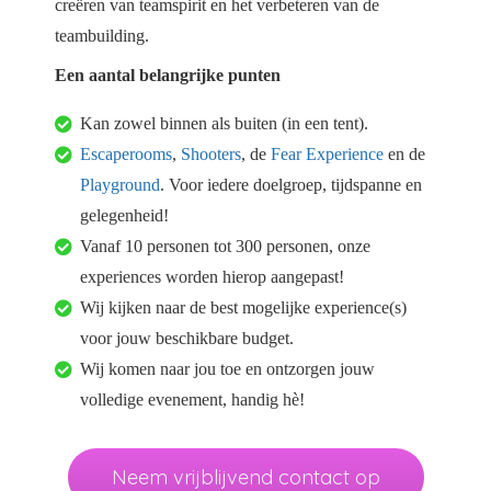
creëren van teamspirit en het verbeteren van de
oekers te
teambuilding.
 op de
e. Hierdoor
Een aantal belangrijke punten
 website-
Kan zowel binnen als buiten (in een tent).
ren
nte
Escaperooms
,
Shooters
, de
Fear Experience
en de
enties
Playground
. Voor iedere doelgroep, tijdspanne en
gebaseerd
gelegenheid!
 gedrag
Vanaf 10 personen tot 300 personen, onze
ze
experiences worden hierop aangepast!
er.
Wij kijken naar de best mogelijke experience(s)
voor jouw beschikbare budget.
ren
Wij komen naar jou toe en ontzorgen jouw
volledige evenement, handig hè!
Neem vrijblijvend contact op