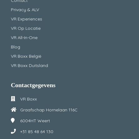
Contact
Privacy & ALV
VR Experiences
VR Op Locatie
VR All-In-One
Blog
VR Boxx België
VR Boxx Duitsland
Contactgegevens
VR Boxx
Graafschap Hornelaan 116C
6004HT
Weert
+31 85 48 64 130