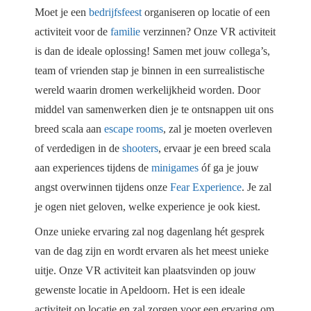
Moet je een
bedrijfsfeest
organiseren op locatie of een
activiteit voor de
familie
verzinnen? Onze VR activiteit
is dan de ideale oplossing! Samen met jouw collega’s,
team of vrienden stap je binnen in een surrealistische
wereld waarin dromen werkelijkheid worden. Door
middel van samenwerken dien je te ontsnappen uit ons
breed scala aan
escape rooms
, zal je moeten overleven
of verdedigen in de
shooters
, ervaar je een breed scala
aan experiences tijdens de
minigames
óf ga je jouw
angst overwinnen tijdens onze
Fear Experience
. Je zal
je ogen niet geloven, welke experience je ook kiest.
Onze unieke ervaring zal nog dagenlang hét gesprek
van de dag zijn en wordt ervaren als het meest unieke
uitje. Onze VR activiteit kan plaatsvinden op jouw
gewenste locatie in Apeldoorn. Het is een ideale
activiteit op locatie en zal zorgen voor een ervaring om