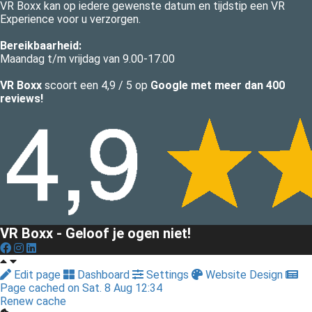
VR Boxx kan op iedere gewenste datum en tijdstip een VR
Experience voor u verzorgen.
Bereikbaarheid:
Maandag t/m vrijdag van 9.00-17.00
VR Boxx
scoort een 4,9 / 5 op
Google met meer dan
400
reviews!
VR Boxx - Geloof je ogen niet!
Edit page
Dashboard
Settings
Website Design
Page cached on Sat. 8 Aug 12:34
Renew cache