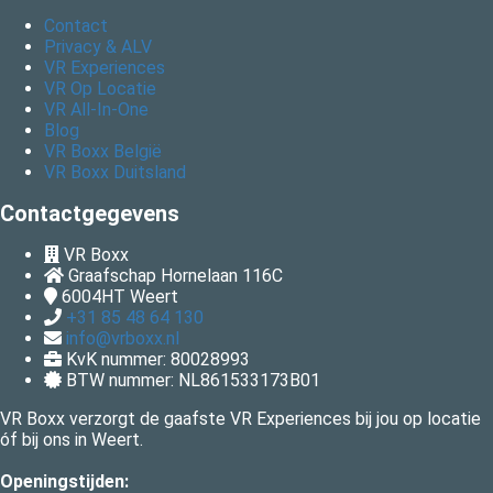
Contact
Privacy & ALV
VR Experiences
VR Op Locatie
VR All-In-One
Blog
VR Boxx België
VR Boxx Duitsland
Contactgegevens
VR Boxx
Graafschap Hornelaan 116C
6004HT
Weert
+31 85 48 64 130
info@vrboxx.nl
KvK nummer: 80028993
BTW nummer: NL861533173B01
VR Boxx verzorgt de gaafste VR Experiences bij jou op locatie
óf bij ons in Weert.
Openingstijden: