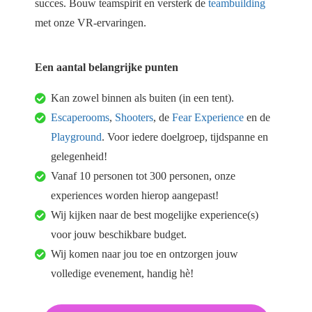
succes. Bouw teamspirit en versterk de
teambuilding
oekers te
met onze VR-ervaringen.
 op de
e. Hierdoor
 website-
Een aantal belangrijke punten
ren
nte
Kan zowel binnen als buiten (in een tent).
enties
Escaperooms
,
Shooters
, de
Fear Experience
en de
gebaseerd
Playground
. Voor iedere doelgroep, tijdspanne en
 gedrag
gelegenheid!
ze
Vanaf 10 personen tot 300 personen, onze
er.
experiences worden hierop aangepast!
Wij kijken naar de best mogelijke experience(s)
ren
voor jouw beschikbare budget.
Wij komen naar jou toe en ontzorgen jouw
volledige evenement, handig hè!