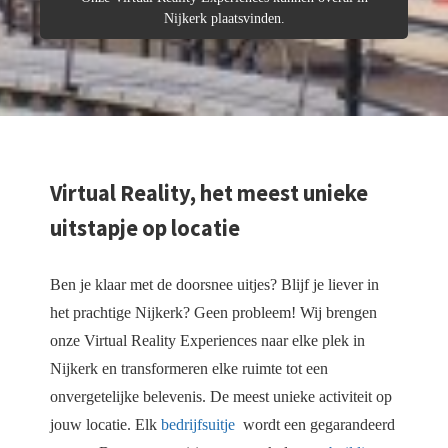
 deze
Nijkerk plaatsvinden.
s kan de
 niet
oneren.
eken
ische
s worden
Virtual Reality, het meest unieke
kt om
uitstapje op locatie
em
tie te
elen over
Ben je klaar met de doorsnee uitjes? Blijf je liever in
drag van
het prachtige Nijkerk? Geen probleem! Wij brengen
zoeker op
onze Virtual Reality Experiences naar elke plek in
site.
Nijkerk en transformeren elke ruimte tot een
ng
onvergetelijke belevenis. De meest unieke activiteit op
ingcookies
jouw locatie. Elk
bedrijfsuitje
wordt een gegarandeerd
 gebruikt