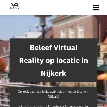
gen
 policy
Beleef Virtual
neel
Reality op locatie in
onele
 zijn
Nijkerk
kelijk om
bsite te
ken. Ze
Op zoek naar een leuke activiteit bij jou op locatie in
 gebruikt
Nijkerk?
uncties en
Onze Virtual Reality Experiences kunnen overal in