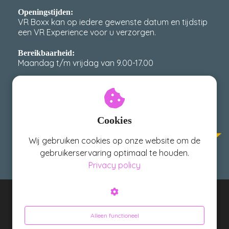
Openingstijden:
VR Boxx kan op iedere gewenste datum en tijdstip
een VR Experience voor u verzorgen.
Bereikbaarheid:
Maandag t/m vrijdag van 9.00-17.00
scoort een 4,9 / 5 op
VR Boxx
Google met meer dan
400
reviews!
Cookies
Wij gebruiken cookies op onze website om de
gebruikerservaring optimaal te houden.
Privacy policy
VR Boxx - Geloof je ogen niet!
Alleen functioneel