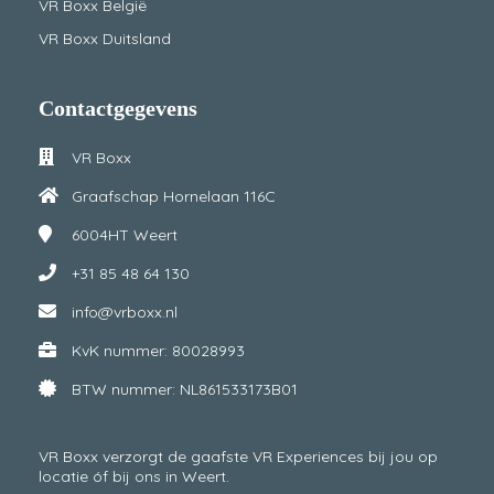
VR Boxx België
VR Boxx Duitsland
Contactgegevens
VR Boxx
Graafschap Hornelaan 116C
6004HT
Weert
+31 85 48 64 130
info@vrboxx.nl
KvK nummer: 80028993
BTW nummer: NL861533173B01
VR Boxx verzorgt de gaafste VR Experiences bij jou op
locatie óf bij ons in Weert.